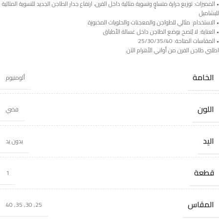
• المميزات: توزيع حرارة متساوٍ وتسوية مثالية داخل الفرن، ارتفاع جدار الطاجن الجديد للتسوية المثالية
للبشاميل
• الاستخدام: مثالي للطواجن والمعجنات والحلويات المخبوزة
• العناية: لا يُنصح بوضع الطاجن داخل غسالة الأطباق
• المقاسات المتاحة: 25/30/35/40
اطلبي طاجن الفرن من أواني الأهرام الآن.
الخامة
ألومنيوم
اللون
فضي
اليد
بدون يد
قطعة
1
المقاس
40
,
35
,
30
,
25