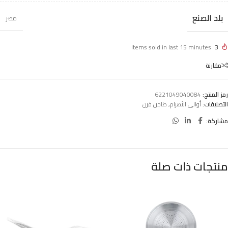
بلد الصنع
مصر
Items sold in last 15 minutes
3
مقارنة
رمز المنتج:
6221049040084
التصنيفات:
أوانى الأهرام
,
طاجن فرن
مشاركة:
منتجات ذات صلة