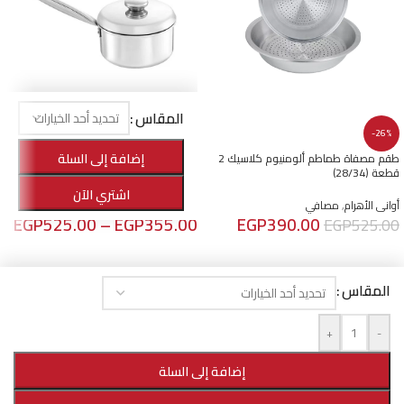
المقاس
-23%
-26%
إضافة إلى السلة
طقم مصفاة طماطم ألومنيوم كلاسيك 2
كسرولة ألومنيوم كلاسيك يد ستانلس و
قطعة (28/34)
غطا ألومنيوم
اشتري الآن
أوانى الأهرام
,
مصافي
أوانى الأهرام
,
كسرولة - لبانة
,
الأفضل مبيعا
EGP
525.00
–
EGP
355.00
EGP
390.00
EGP
525.00
إضافة إلى السلة
تحديد أحد الخيارات
AL AHRAM COOKWARE
© 2026 POWERED BY
POINTERS ENTERPRISES
- TAX ID: 202-471-462
المقاس
+
-
إضافة إلى السلة