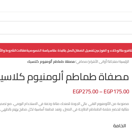
نا
فروعنا
الوكلاء و الموزعين
تفعيل الضمان
اتصل بنا
نبذة عننا
سياسة الخصوصية
مقالات
الشروط والأ
الرئيسية
/
منتجاتنا
/
أوانى الأهرام
/
مصافي
/
مصفاة طماطم ألومنيوم كلاسيك
مصفاة طماطم ألومنيوم كلاسي
EGP
275.00
–
EGP
175.00
مصنوعة من الألومنيوم النقي عالي الجودة لتمنحك متانة وخفة في الاستخدام اليومي، مع تصميم كلا
مثالية لتحضير صلصة الطماطم الطازجة في المنزل، وتعد قطعة أساسية لكل مطبخ يهتم بالطهي ا
الخامة