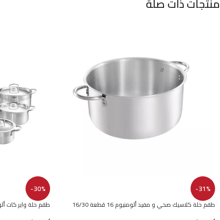
منتجات ذات صلة
-30%
-31%
طقم حلة كلاسيك صحي و مفيد ألومنيوم 16 قطعة 16/30
طقم حلة واير كات ألومنيوم 