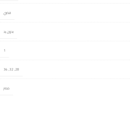
فضي
بدون يد
1
34
,
32
,
28
مصر