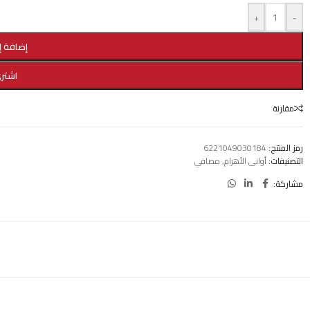
+
-
إضافة إ
اشتري
مقارنة
رمز المنتج:
6221049030184
التصنيفات:
أوانى الأهرام
,
مصافي
مشاركة: