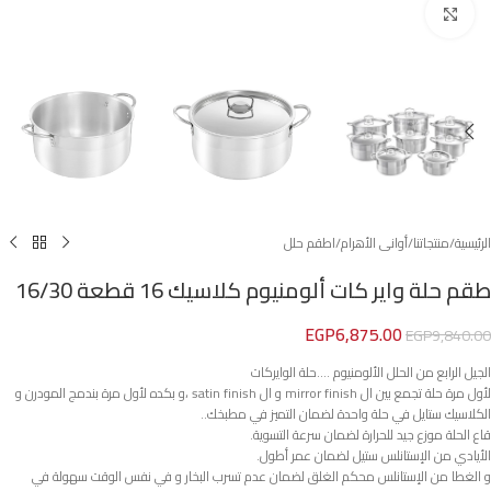
Click to enlarge
الرئيسية
/
منتجاتنا
/
أوانى الأهرام
/
اطقم حلل
طقم حلة واير كات ألومنيوم كلاسيك 16 قطعة 16/30
EGP
6,875.00
EGP
9,840.00
الجيل الرابع من الحلل الألومنيوم ….حلة الوايركات
لأول مرة حلة تجمع بين ال mirror finish و ال satin finish ،و بكده لأول مرة بندمج المودرن و
الكلاسيك ستايل في حلة واحدة لضمان التميز في مطبخك..
قاع الحلة موزع جيد للحرارة لضمان سرعة التسوية.
الأيادي من الإستانلس ستيل لضمان عمر أطول.
و الغطا من الإستانلس محكم الغلق لضمان عدم تسرب البخار و في نفس الوقت سهولة في