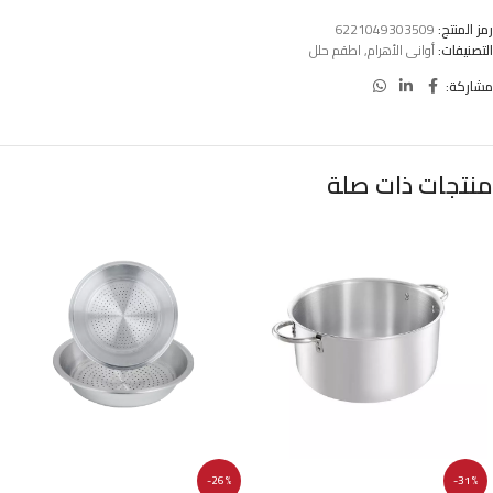
رمز المنتج:
6221049303509
التصنيفات:
أوانى الأهرام
,
اطقم حلل
مشاركة:
منتجات ذات صلة
-26%
-31%