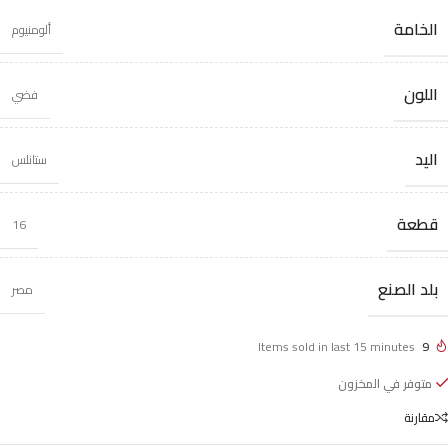
الخامة
ألومنيوم
اللون
فضي
اليد
ستانلس
قطعة
16
بلد الصنع
مصر
Items sold in last 15 minutes
9
متوفر في المخزون
مقارنة