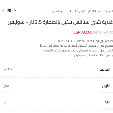
الرئيسية
/
منتجاتنا
/
الأهرام هوم
/
أواني القهوة و الشاي
غلاية شاي ستانلس ستيل بالصفارة 2.5 لتر – سونيفير
EGP
882.00
EGP
1,147.00
تصميم أنيق ومتعدد الاستخدامات . سعة 2.5 لتر
مصنوع من الإستانلس المقاوم للصدأ و هو ما يجعله امن غذائيًا
الغلاي مزود بصفارة لتعطيكي تحذير مسموع لجذب انتباهك ،
يد من البكاليت المطلي بالسليكون
الخامة
استانلس
اللون
فضي
اليد
بيد