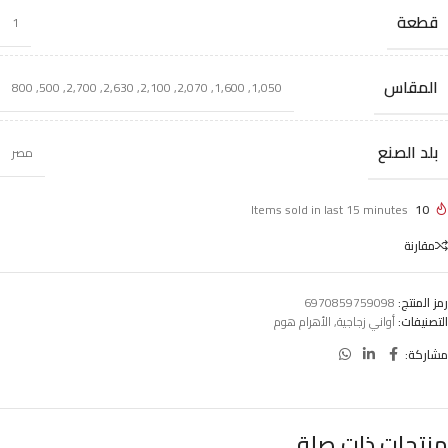
قطعة
1
المقاس
800
,
500
,
2,700
,
2,630
,
2,100
,
2,070
,
1,600
,
1,050
بلد الصنع
مصر
Items sold in last 15 minutes
10
مقارنة
رمز المنتج:
6970859759098
التصنيفات:
أواني زجاجية
,
الأهرام هوم
مشاركة:
منتجات ذات صلة