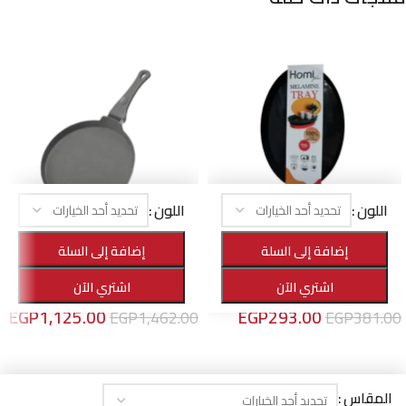
اللون
اللون
-23%
-23%
إضافة إلى السلة
إضافة إلى السلة
صينية تقديم ميلامين بيضاوي
مقلاية كريب
اشتري الآن
اشتري الآن
الأهرام هوم
,
منتجات التقديم
الأهرام هوم
,
أواني الطهي
EGP
1,125.00
EGP
293.00
EGP
1,462.00
EGP
381.00
تحديد أحد الخيارات
تحديد أحد الخيارات
AL AHRAM COOKWARE
© 2026 POWERED BY
POINTERS ENTERPRISES
- TAX ID: 202-471-462
المقاس