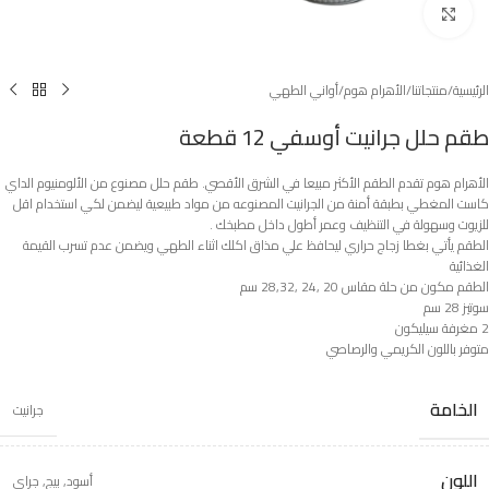
Click to enlarge
الرئيسية
/
منتجاتنا
/
الأهرام هوم
/
أواني الطهي
طقم حلل جرانيت أوسفي 12 قطعة
الأهرام هوم تقدم الطقم الأكثر مبيعا في الشرق الأقصي. طقم حلل مصنوع من الألومنيوم الداي
كاست المغطي بطبقة أمنة من الجرانيت المصنوعه من مواد طبيعية ليضمن لكي استخدام اقل
للزيوت وسهولة في التنظيف وعمر أطول داخل مطبخك .
الطقم يأتي بغطا زجاج حراري ليحافظ علي مذاق اكلك اثناء الطهي ويضمن عدم تسرب القيمة
الغذائية
الطقم مكون من حلة مقاس 20 ,24 ,28,32 سم
سوتيز 28 سم
2 مغرفة سيليكون
متوفر باللون الكريمي والرصاصي
الخامة
جرانيت
اللون
أسود
,
بيج
,
جراي