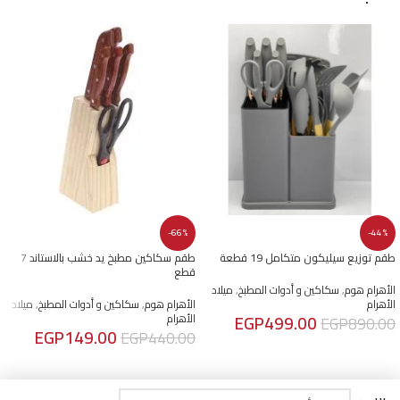
-66%
-44%
طقم توزيع سيليكون متكامل 19 قطعة
طقم سكاكين مطبخ يد خشب بالاستاند 7
قطع
الأهرام هوم
,
سكاكين و أدوات المطبخ
,
ميلاد
الأهرام
الأهرام هوم
,
سكاكين و أدوات المطبخ
,
ميلاد
EGP
499.00
الأهرام
EGP
890.00
EGP
149.00
EGP
440.00
إضافة إلى السلة
إضافة إلى السلة
AL AHRAM COOKWARE
© 2026 POWERED BY
POINTERS ENTERPRISES
- TAX ID: 202-471-462