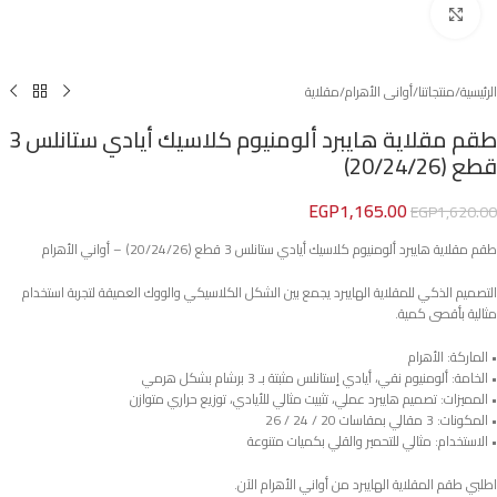
Click to enlarge
الرئيسية
/
منتجاتنا
/
أوانى الأهرام
/
مقلاية
طقم مقلاية هايبرد ألومنيوم كلاسيك أيادي ستانلس 3
قطع (20/24/26)
EGP
1,165.00
EGP
1,620.00
طقم مقلاية هايبرد ألومنيوم كلاسيك أيادي ستانلس 3 قطع (20/24/26) – أواني الأهرام
التصميم الذكي للمقلاية الهايبرد يجمع بين الشكل الكلاسيكي والووك العميقة لتجربة استخدام
مثالية بأقصى كمية.
• الماركة: الأهرام
• الخامة: ألومنيوم نقي، أيادي إستانلس مثبتة بـ 3 برشام بشكل هرمي
• المميزات: تصميم هايبرد عملي، تثبيت مثالي للأيادي، توزيع حراري متوازن
• المكونات: 3 مقالي بمقاسات 20 / 24 / 26
• الاستخدام: مثالي للتحمير والقلي بكميات متنوعة
اطلبي طقم المقلاية الهايبرد من أواني الأهرام الآن.