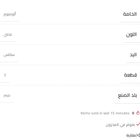
الخامة
ألومنيوم
اللون
فضي
اليد
ستانلس
قطعة
3
بلد الصنع
مصر
Items sold in last 15 minutes
8
متوفر في المخزون
مقارنة