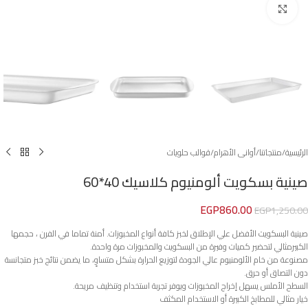
Click to enlarge
الرئيسية
/
منتجاتنا
/
أوانى الأهرام
/
قوالب حلويات
صينية بسكويت ألومنيوم كلاسيك 40*60
EGP
860.00
EGP
1,250.00
صينية البسكويت الأفضل علي الإطلاق لخبز كافة أنواع المخبوزات. أمنة تماما في الفرن ، حجمها
الكبيرمثالي لتحضير كميات وفيرة من البسكويت والمخبوزات مرة واحدة.
مصنوعة من خام الألومنيوم عالي الجودة لتوزيع الحرارة بشكل متساوٍ، ما يضمن نتائج خبز متجانسة
دون التصاق أو حرق.
السطح الأملس يسهل إخراج المخبوزات ويوفر تجربة استخدام وتنظيف مريحة.
خيار مثالي للمطابخ الكبيرة أو الاستخدام المكثف