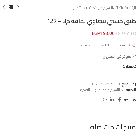
الرئيسية
/
منتجاتنا
/
الأهرام هوم
/
منتجات التقديم
طبق خشبي بيضاوي بحافة م3 – 127
EGP
193.00
EGP
251.00
Items sold in last 15 minutes
3
متوفر في المخزون
مقارنة
رمز المنتج:
8697410839379
التصنيفات:
الأهرام هوم
,
منتجات التقديم
مشاركة:
منتجات ذات صلة