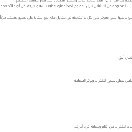
لربة المنزل التي تقدّر الجودة العالية والشكل الجمالي؛ حيث تتميز المقابض بتصميم
رات المصنوعة من الستانلس ستيل المقاوم للصدأ عملية تقطيع سلسة وسريعة لكل أنواع الأطعمة.
ات، الفواكه، أو اللحوم، فإن هذا الطقم المكون من 5 قطع أساسية مع حاملها الأنيق سيوفر لكي كل ما تحتاجينه في متناول يدك، مع الحفاظ على مظهر مطبخك مرتباً
وحامل عملي يحمي الشفرات ويوفر المساحة.
 الشفرات من التثلم وحماية أفراد أسرتك.