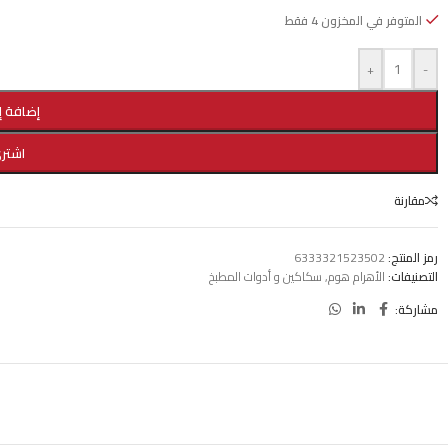
المتوفر في المخزون 4 فقط
+
-
إضافة إ
اشتري
مقارنة
رمز المنتج:
6333321523502
التصنيفات:
الأهرام هوم
,
سكاكين و أدوات المطبخ
مشاركة: