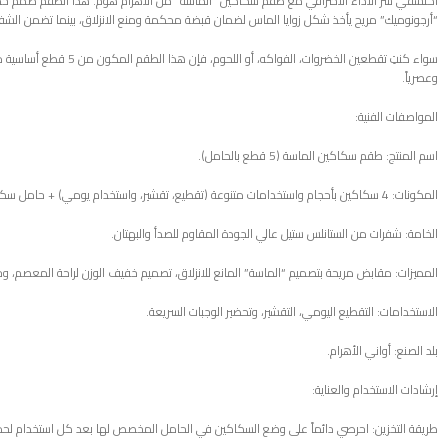
اكتشفي سر الأداء الاحترافي مع طقم سكاكين “الماسة” من الأهرام هوم. هذا الطقم صُمم خصيصاً 
“أرجونوميك” مريح يأخذ شكل زوايا الماس لضمان قبضة محكمة ومنع الانزلاق، بينما تضمن الشف
سواء كنتِ تقطعين الخضرو
وعصرياً.
المواصفات الفنية:
اسم المنتج: طقم سكاكين الماسة (5 قطع بالحامل).
المكونات: 4 سكاكين بأحجام واستخدامات متنوعة (تقطيع، تقشير، واستخدام يومي) + حامل سكاكين أنيق.
الخامة: شفرات من الستانلس ستيل عالي الجودة المقاوم للصدأ والبهتان.
المميزات: مقابض مريحة بتصميم “الماسة” المانع للانزلاق، تصميم خفيف الوزن لراحة المعصم، 
الاستخدامات: التقطيع اليومي، التقشير، وتحضير الوجبات السريعة.
بلد الصنع: أواني الأهرام.
إرشادات الاستخدام والعناية:
طريقة التخزين: احرصي دائماً على وضع السكاكين في الحامل المخصص لها بعد كل استخدام لحماية