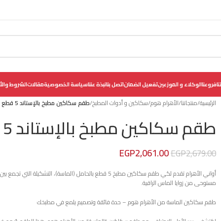
نا
فروعنا
الوكلاء و الموزعين
تفعيل الضمان
اتصل بنا
نبذة عننا
سياسة الخصوصية
مقالات
الشروط والأ
الرئيسية
/
منتجاتنا
/
الأهرام هوم
/
سكاكين و أدوات المطبخ
/
طقم سكاكين مطبخ بالإستاند 5 قطع – الماسة
طقم سكاكين مطبخ بالإستاند 5 قطع – الماسة
EGP
2,061.00
EGP
2,679.00
أواني الأهرام تقدم لكي طقم سكاكين مطبخ 5 قطع بالحامل (الما
مستوحى من زوايا الماس الراقية.
طقم سكاكين الماسة من الأهرام هوم – حدة فائقة وتصميم يلمع في مطبخك