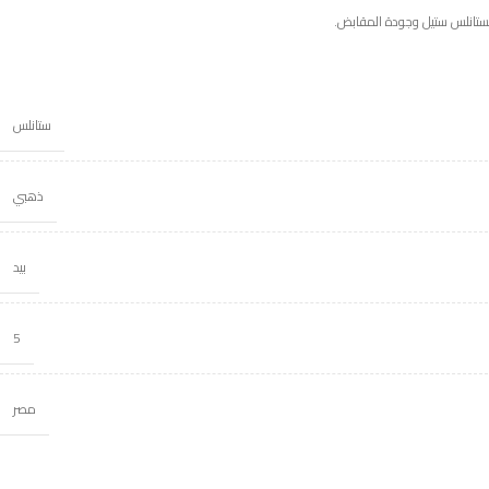
لستانلس ستيل وجودة المقابض.
ستانلس
ذهبي
بيد
5
مصر