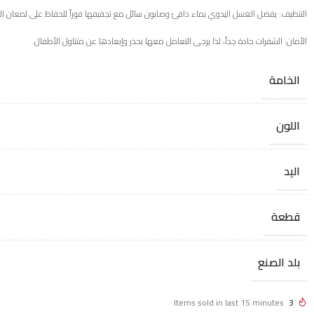
التنظيف: يفضل الغسل اليدوي بماء دافئ وصابون سائل مع تجفيفها فوراً للحفاظ على لمعان ا
الأمان: الشفرات حادة جداً، لذا يرجى التعامل معها بحذر وإبعادها عن متناول الأطفال.
الخامة
اللون
اليد
قطعة
بلد الصنع
Items sold in last 15 minutes
3