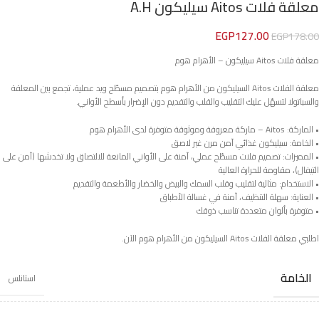
معلقة فلات Aitos سيليكون A.H
EGP
127.00
EGP
178.00
معلقة فلات Aitos سيليكون – الأهرام هوم
معلقة الفلات Aitos السيليكون من الأهرام هوم بتصميم مسطّح ويد عملية، تجمع بين المعلقة
والسباتولا لتسهّل عليك التقليب والقلب والتقديم دون الإضرار بأسطح الأواني.
• الماركة: Aitos – ماركة معروفة وموثوقة متوفرة لدى الأهرام هوم
• الخامة: سيليكون غذائي آمن مرن غير لاصق
• المميزات: تصميم فلات مسطّح عملي، آمنة على الأواني المانعة للالتصاق ولا تخدشها (آمن على
التيفال)، مقاومة للحرارة العالية
• الاستخدام: مثالية لتقليب وقلب السمك والبيض والخضار والأطعمة والتقديم
• العناية: سهلة التنظيف، آمنة في غسالة الأطباق
• متوفرة بألوان متعددة تناسب ذوقك
اطلبي معلقة الفلات Aitos السيليكون من الأهرام هوم الآن.
الخامة
استانلس