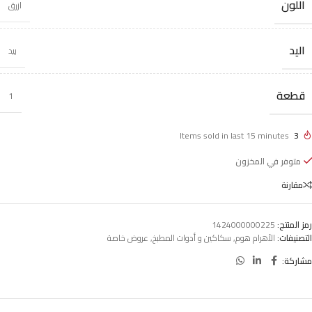
اللون
ازرق
اليد
بيد
قطعة
1
Items sold in last 15 minutes
3
متوفر في المخزون
مقارنة
رمز المنتج:
1424000000225
التصنيفات:
الأهرام هوم
,
سكاكين و أدوات المطبخ
,
عروض خاصة
مشاركة: