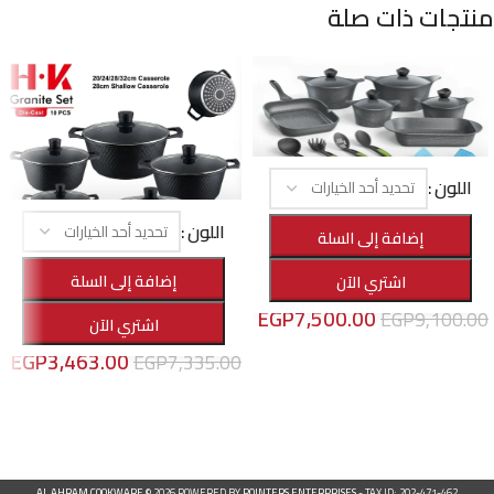
منتجات ذات صلة
اللون
-18%
اللون
إضافة إلى السلة
طقم الأهرام هوم ميني برايم جرانيت 16
قطعة
-53%
إضافة إلى السلة
اشتري الآن
الأهرام هوم
,
أواني الطهي
طقم حلل H.K جرانيت كريستال 10 قطع A.H
EGP
7,500.00
EGP
9,100.00
اشتري الآن
الأهرام هوم
,
أواني الطهي
,
عروض خاصة
تحديد أحد الخيارات
EGP
3,463.00
EGP
7,335.00
تحديد أحد الخيارات
AL AHRAM COOKWARE
© 2026 POWERED BY
POINTERS ENTERPRISES
- TAX ID: 202-471-462