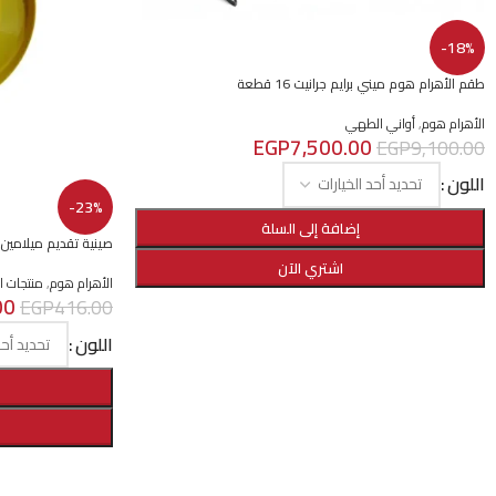
-18%
طقم الأهرام هوم ميني برايم جرانيت 16 قطعة
الأهرام هوم
,
أواني الطهي
EGP
7,500.00
EGP
9,100.00
اللون
-23%
إضافة إلى السلة
صينية تقديم ميلامين د
اشتري الآن
الأهرام هوم
,
منتجات ال
00
EGP
416.00
اللون