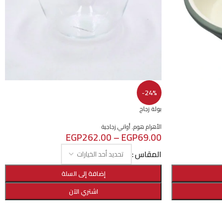
-24%
بولة زجاج
الأهرام هوم
,
أواني زجاجية
EGP
262.00
–
EGP
69.00
المقاس
إضافة إلى السلة
اشتري الآن