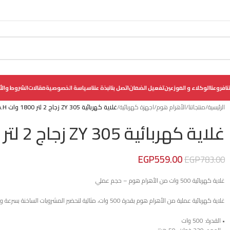
نا
فروعنا
الوكلاء و الموزعين
تفعيل الضمان
اتصل بنا
نبذة عننا
سياسة الخصوصية
مقالات
الشروط والأ
الرئيسية
/
منتجاتنا
/
الأهرام هوم
/
اجهزة كهربائية
/
غلاية كهربائية ZY 305 زجاج 2 لتر 1800 وات A.H
غلاية كهربائية ZY 305 زجاج 2 لتر 1800 وات A.H
EGP
559.00
EGP
783.00
غلاية كهربائية 500 وات من الأهرام هوم – حجم عملي
غلاية كهربائية عملية من الأهرام هوم بقدرة 500 وات، مثالية لتحضير المشروبات الساخنة بسرعة وسهولة وتأتي مع نشرة عربي وعلامة عزل.
• القدرة: 500 وات