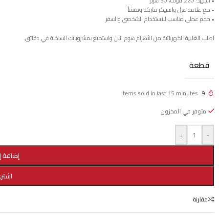
• الجهد: 220 فولت، 50 هرتز
• مع علامة عزل واستيكر ماركة ومنشأ
• حجم عملي مناسب للاستخدام الشخصي والسفر
اطلب الغلاية الكهربائية من الأهرام هوم الآن واستمتع بمشروباتك الساخنة في دقائق.
قطعة
Items sold in last 15 minutes
9
متوفر في المخزون
+
-
إضافة إ
اشتري
مقارنة