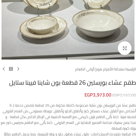
Click to enlarge
الرئيسية
/
منتجاتنا
/
الأهرام هوم
/
أواني الطعام
طقم عشاء بورسلين 26 قطعة بون شاينا فيينا ستايل
EGP
3,973.00
EGP
5,165.00
طقم عشا من البورسلين بون شاينا مجموعة كاملة مكونة من 26 قطعة تتضمن خدمة لـ 6
أشخاص مع أطباق عشاء مسطح كبير وأطباق للحلو وأطباق غويطة مستوحي من العصر الباروني
لمدينة فيينا. كما يأتي الطقم بلون كريمي مع اللمسة الذهبية في الإطار الخاص بكل قطعة . و
هذا يمنح سفرتك فخامة القصور الملكية في العصر الباروني. كما يأتي مع الطقم سرفيس كبير مع
بولة كبيرة للسلطة.
26 قطعة متعددة الاستخدامات: طبق عشاء وطبق حلو و بولة للشوربة، مما يجعل الطقم مثاليًا