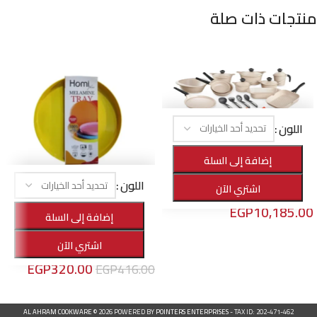
منتجات ذات صلة
اللون
-25%
طقم الأهرام هوم برايم جرانيت 22 قطعة
إضافة إلى السلة
الأهرام هوم
,
أواني الطهي
,
الأفضل مبيعا
اللون
اشتري الآن
EGP
13,650.00
EGP
10,185.00
-23%
إضافة إلى السلة
صينية تقديم ميلامين دائرية
تحديد أحد الخيارات
اشتري الآن
الأهرام هوم
,
منتجات التقديم
EGP
320.00
EGP
416.00
تحديد أحد الخيارات
AL AHRAM COOKWARE
© 2026 POWERED BY
POINTERS ENTERPRISES
- TAX ID: 202-471-462