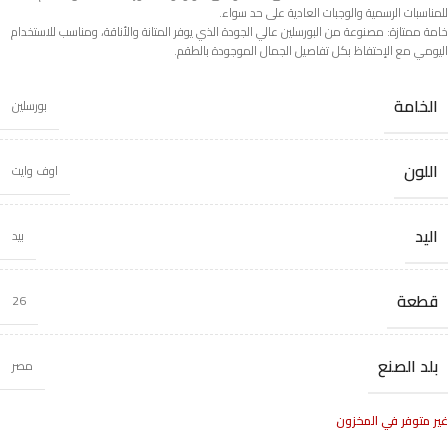
للمناسبات الرسمية والوجبات العادية على حد سواء.
خامة ممتازة: مصنوعة من البورسلين عالي الجودة الذي يوفر المتانة والأناقة، ومناسب للاستخدام
اليومي مع الإحتفاظ بكل تفاصيل الجمال الموجودة بالطقم.
الخامة
بورسلين
اللون
اوف وايت
اليد
بيد
قطعة
26
بلد الصنع
مصر
غير متوفر في المخزون