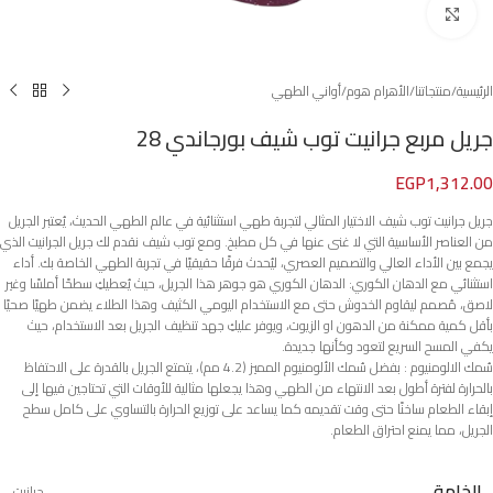
Click to enlarge
الرئيسية
/
منتجاتنا
/
الأهرام هوم
/
أواني الطهي
جريل مربع جرانيت توب شيف بورجاندي 28
EGP
1,312.00
جريل جرانيت توب شيف الاختيار المثالي لتجربة طهي استثنائية في عالم الطهي الحديث، يُعتبر الجريل
من العناصر الأساسية التي لا غنى عنها في كل مطبخ. ومع توب شيف نقدم لك جريل الجرانيت الذي
يجمع بين الأداء العالي والتصميم العصري، ليُحدث فرقًا حقيقيًا في تجربة الطهي الخاصة بك. أداء
استثنائي مع الدهان الكوري: الدهان الكوري هو جوهر هذا الجريل، حيث يُعطيكِ سطحًا أملسًا وغير
لاصق، مُصمم ليقاوم الخدوش حتى مع الاستخدام اليومي الكثيف وهذا الطلاء يضمن طهيًا صحيًا
بأقل كمية ممكنة من الدهون او الزيوت، ويوفر عليكِ جهد تنظيف الجريل بعد الاستخدام، حيث
يكفي المسح السريع لتعود وكأنها جديدة.
سُمك الالومنيوم : بفضل سُمك الألومنيوم المميز (4.2 مم)، يتمتع الجريل بالقدرة على الاحتفاظ
بالحرارة لفترة أطول بعد الانتهاء من الطهي وهذا يجعلها مثالية للأوقات التي تحتاجين فيها إلى
إبقاء الطعام ساخنًا حتى وقت تقديمه كما يساعد على توزيع الحرارة بالتساوي على كامل سطح
الجريل، مما يمنع احتراق الطعام.
الخامة
جرانيت