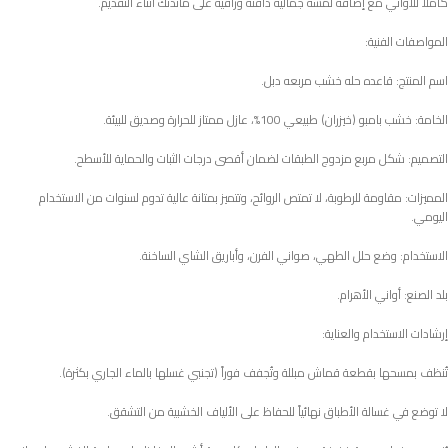
كاملاً للأواني مع إضافة لمسة جمالية دافئة وراقية على مائدتك أثناء التقديم.
المواصفات الفنية:
اسم المنتج: قاعده حله خشب مربعه دبل.
الخامة: خشب بامبو (خيزران) طبيعي 100%، عازل ممتاز للحرارة وصديق للبيئة.
التصميم: شكل مربع مزدوج الطبقات لضمان أقصى درجات الثبات والحماية للأسطح.
المميزات: مقاومة للرطوبة، لا تمتص الروائح، وتتميز بمتانة عالية تدوم لسنوات من الاستخدام
اليومي.
الاستخدام: وضع حلل الطهي، صواني الفرن، وأباريق الشاي الساخنة.
بلد الصنع: أواني الأهرام.
إرشادات الاستخدام والعناية:
تُنظف بمسحها بقطعة قماش مبللة وتُجفف فوراً (تجنبي غسلها بالماء الجاري بكثرة).
لا توضع في غسالة الأطباق نهائياً للحفاظ على الألياف الخشبية من التشقق.