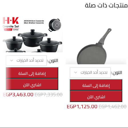
منتجات ذات صلة
اللون
-53%
اللون
إضافة إلى السلة
طقم حلل H.K جرانيت كريستال 10 قطع A.H
-23%
اشتري الآن
إضافة إلى السلة
الأهرام هوم
,
أواني الطهي
,
عروض خاصة
مقلاية كريب
EGP
3,463.00
EGP
7,335.00
اشتري الآن
الأهرام هوم
,
أواني الطهي
تحديد أحد الخيارات
EGP
1,125.00
EGP
1,462.00
تحديد أحد الخيارات