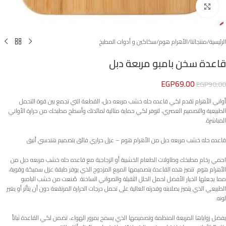
Click to enlarge
الرئيسية
/
منتجاتنا
/
الأهرام هوم
/
سكاكين و أدوات المطبخ
قاعدة سخن بامبو مربعة دبل
EGP
69.00
EGP
90.00
أواني الأهرام تقدم لكي قاعده حله خشب مربعه دبل، القطعة التي تجمع بين قوة التحمل
الطبيعية والتصميم العصري، لتوفر لكي حماية مثالية لمائدتك وأسطح مطبخك من حرارة الأواني
المباشرة.
قاعده حله خشب مربعه دبل من الأهرام هوم – عزل حراري فائق بتصميم هندسي أنيق
احمي رخام مطبخك وطاولات الطعام الخشبية أو الزجاجية مع قاعده حله خشب مربعه دبل من
الأهرام هوم. تتميز هذه القاعدة بتصميمها المربع المزدوج الذي يوفر طبقة عزل سميكة وقوية،
مما يجعلها الخيار الأفضل لحمل الحلل الثقيلة والصواني الساخنة. صُنعت من خشب البامبو
الطبيعي الذي يتميز بصلابته وقدرته العالية على تحمل درجات الحرارة المرتفعة دون أن يتأثر أو يغير
لونه.
بفضل زواياها المربعة المنظمة وتصميمها الذي يسمح بمرور الهواء، تضمن لكي القاعدة ثباتاً