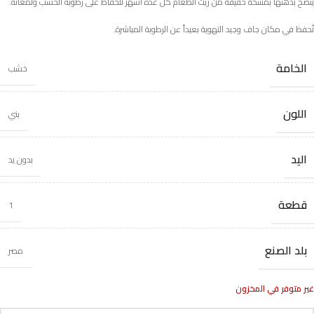
يُنصح بدهنها بمسحة خفيفة من زيت الطعام كل عدة أشهر للحفاظ على رطوبة الخشب ولمعانه.
تُحفظ في مكان جاف وجيد التهوية بعيداً عن الرطوبة المباشرة.
الخامة
خشب
اللون
بني
اليد
بدون يد
قطعة
1
بلد الصنع
مصر
غير متوفر في المخزون