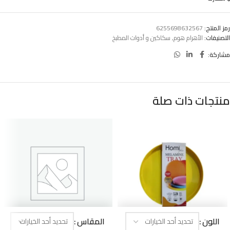
رمز المنتج:
6255698632567
التصنيفات:
الأهرام هوم
,
سكاكين و أدوات المطبخ
مشاركة:
منتجات ذات صلة
اللون
المقاس