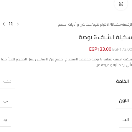
Click to enlarge
الرئيسية
/
منتجاتنا
/
الأهرام هوم
/
سكاكين و أدوات المطبخ
سكينة الشيف 6 بوصة
EGP
133.00
EGP
173.00
سكينة الشيف مقاس 6 بوصة مخصصة لإستخدام المطبخ من الإستانلس ستيل المقاوم للصدأ كما
تأتي بيد مثالية و مريحة من
الخامة
خشب
اللون
بني
اليد
بيد