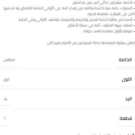
• الخامة: سيليكون غذائي آمن مرن غير لاصق
• المميزات: حافة مرنة تكشط بنظافة دون إهدار، آمنة على الأواني المانعة للالتصاق ولا تخدشها
(آمن على التيفال)، مقاومة للحرارة
• الاستخدام: مثالية لكشط العجين والكريمة والصوصات وتنظيف الأواني وطي الخليط
• العناية: سهلة التنظيف، آمنة في غسالة الأطباق
• متوفرة بألوان متعددة تناسب ذوقك
اطلبي سباتولا المقشطة Aitos السيليكون من الأهرام هوم الآن.
الخامة
استانلس
اللون
ازرق
اليد
بيد
قطعة
1