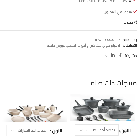
Items sold in last 15 minutes
4
متوفر في المخزون
مقارنة
رمز المنتج:
1424000000195
التصنيفات:
الأهرام هوم
,
سكاكين و أدوات المطبخ
,
عروض خاصة
مشاركة:
منتجات ذات صلة
اللون
اللون
-25%
-18%