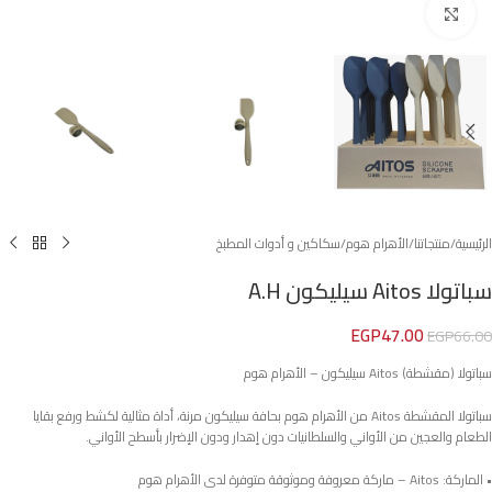
Click to enlarge
الرئيسية
/
منتجاتنا
/
الأهرام هوم
/
سكاكين و أدوات المطبخ
سباتولا Aitos سيليكون A.H
EGP
47.00
EGP
66.00
سباتولا (مقشطة) Aitos سيليكون – الأهرام هوم
سباتولا المقشطة Aitos من الأهرام هوم بحافة سيليكون مرنة، أداة مثالية لكشط ورفع بقايا
الطعام والعجين من الأواني والسلطانيات دون إهدار ودون الإضرار بأسطح الأواني.
• الماركة: Aitos – ماركة معروفة وموثوقة متوفرة لدى الأهرام هوم