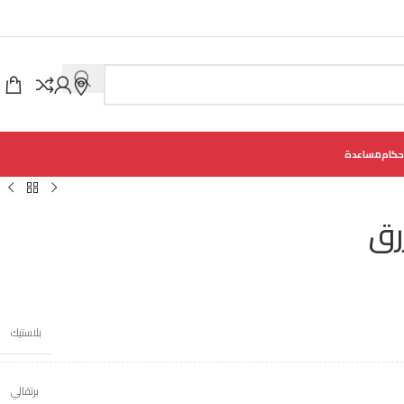
حكام
مساعدة
رق
بلاستيك
برتقالي