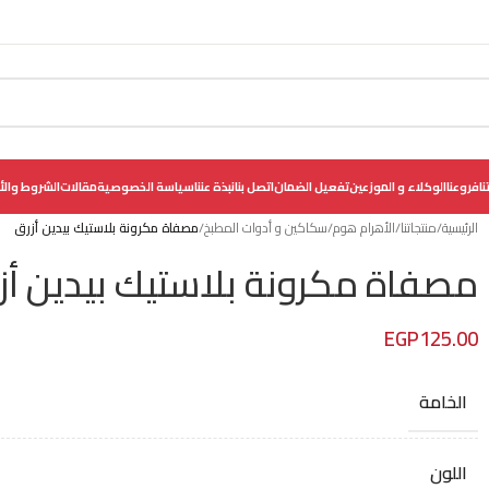
نا
فروعنا
الوكلاء و الموزعين
تفعيل الضمان
اتصل بنا
نبذة عننا
سياسة الخصوصية
مقالات
الشروط والأ
الرئيسية
/
منتجاتنا
/
الأهرام هوم
/
سكاكين و أدوات المطبخ
/
مصفاة مكرونة بلاستيك بيدين أزرق
مصفاة مكرونة بلاستيك بيدين أز
EGP
125.00
الخامة
اللون