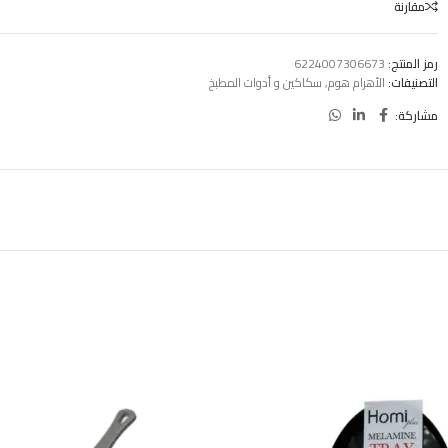
مقارنة
رمز المنتج:
6224007306673
التصنيفات:
الأهرام هوم
,
سكاكين و أدوات المطبخ
مشاركة: