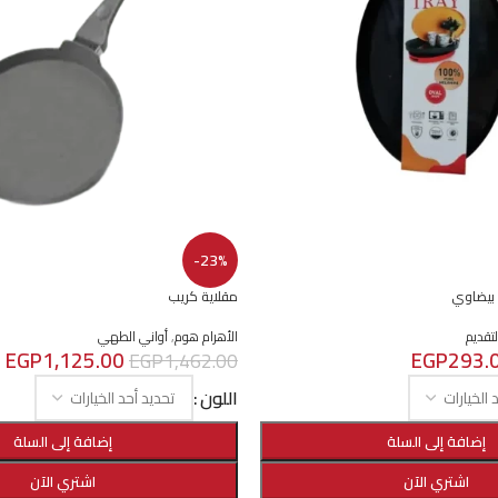
-23%
 بيضاوي
مقلاية كريب
تقديم
الأهرام هوم
,
أواني الطهي
EGP
1,125.00
EGP
293.
EGP
1,462.00
اللون
إضافة إلى السلة
إضافة إلى السلة
اشتري الآن
اشتري الآن