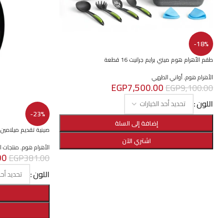
-18%
طقم الأهرام هوم ميني برايم جرانيت 16 قطعة
الأهرام هوم
,
أواني الطهي
EGP
7,500.00
EGP
9,100.00
اللون
-23%
إضافة إلى السلة
صينية تقديم ميلامين
اشتري الآن
الأهرام هوم
,
منتجات ال
00
EGP
381.00
اللون