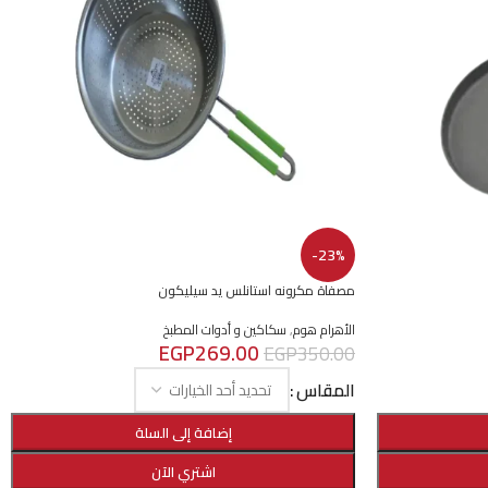
-23%
مصفاة مكرونه استانلس يد سيليكون
الأهرام هوم
,
سكاكين و أدوات المطبخ
EGP
269.00
EGP
350.00
المقاس
إضافة إلى السلة
اشتري الآن