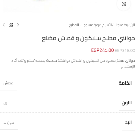
Click to enlarge
الرئيسية
/
منتجاتنا
/
الأهرام هوم
/
منسوجات المطبخ
جوانتي مطبخ سليكون و قماش مضلع
EGP
245.00
EGP
318.00
جوانتي مطبخ مصنوع من السليكون و القماش ذو نقشة مضلعة ليمنحك تحكم و ثبات أثناء
الإستخدام
الخامة
قماش
اللون
لبنى
اليد
بدون يد