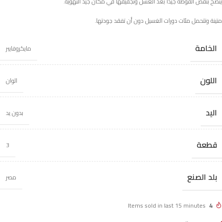
يُنصح بنفض الفوطة جيداً بعد الغسل وتجفيفها في مكان جيد التهوية.
متينة وتتحمل مئات دورات الغسيل دون أن تفقد جودتها.
الخامة
مايكروفايبر
اللون
الوان
اليد
بدون يد
قطعة
3
بلد الصنع
مصر
Items sold in last 15 minutes
4