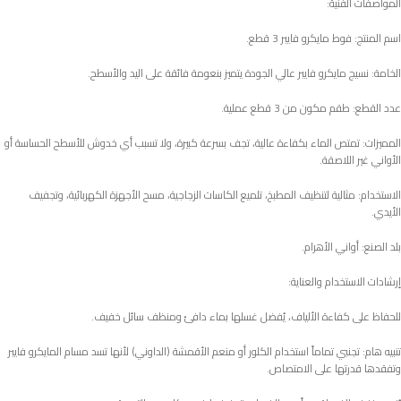
المواصفات الفنية:
اسم المنتج: فوط مايكرو فايبر 3 قطع.
الخامة: نسيج مايكرو فايبر عالي الجودة يتميز بنعومة فائقة على اليد والأسطح.
عدد القطع: طقم مكون من 3 قطع عملية.
المميزات: تمتص الماء بكفاءة عالية، تجف بسرعة كبيرة، ولا تسبب أي خدوش للأسطح الحساسة أو
الأواني غير اللاصقة.
الاستخدام: مثالية لتنظيف المطبخ، تلميع الكاسات الزجاجية، مسح الأجهزة الكهربائية، وتجفيف
الأيدي.
بلد الصنع: أواني الأهرام.
إرشادات الاستخدام والعناية:
للحفاظ على كفاءة الألياف، يُفضل غسلها بماء دافئ ومنظف سائل خفيف.
تنبيه هام: تجنبي تماماً استخدام الكلور أو منعم الأقمشة (الداوني) لأنها تسد مسام المايكرو فايبر
وتفقدها قدرتها على الامتصاص.