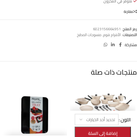
متوفر في المخزون
مقارنة
رمز المنتج:
6023156664951
التصنيفات:
الأهرام هوم
,
منسوجات المطبخ
مشاركة:
منتجات ذات صلة
اللون
-25%
طقم الأهرام هوم برايم جرانيت 22 قطعة
إضافة إلى السلة