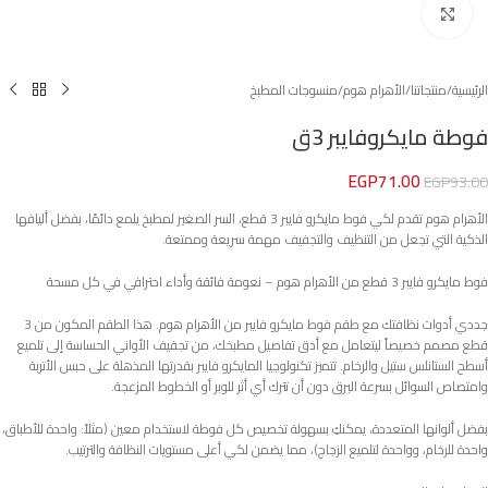
Click to enlarge
الرئيسية
/
منتجاتنا
/
الأهرام هوم
/
منسوجات المطبخ
فوطة مايكروفايبر 3ق
EGP
71.00
EGP
93.00
الأهرام هوم تقدم لكي فوط مايكرو فايبر 3 قطع، السر الصغير لمطبخ يلمع دائمًا، بفضل أليافها
الذكية التي تجعل من التنظيف والتجفيف مهمة سريعة وممتعة.
فوط مايكرو فايبر 3 قطع من الأهرام هوم – نعومة فائقة وأداء احترافي في كل مسحة
جددي أدوات نظافتك مع طقم فوط مايكرو فايبر من الأهرام هوم. هذا الطقم المكون من 3
قطع مصمم خصيصاً ليتعامل مع أدق تفاصيل مطبخك، من تجفيف الأواني الحساسة إلى تلميع
أسطح الستانلس ستيل والرخام. تتميز تكنولوجيا المايكرو فايبر بقدرتها المذهلة على حبس الأتربة
وامتصاص السوائل بسرعة البرق دون أن تترك أي أثر للوبر أو الخطوط المزعجة.
بفضل ألوانها المتعددة، يمكنكِ بسهولة تخصيص كل فوطة لاستخدام معين (مثلاً: واحدة للأطباق،
واحدة للرخام، وواحدة لتلميع الزجاج)، مما يضمن لكي أعلى مستويات النظافة والترتيب.