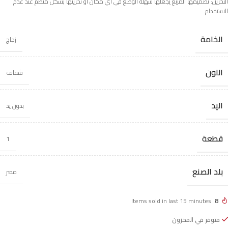
التخزين: تصميمها المربع يجعلها سهلة الوضع في أي مكان أو تخزينها بشكل منظم عند عدم
الاستخدام.
الخامة
زجاج
اللون
شفاف
اليد
بدون يد
قطعة
1
بلد الصنع
مصر
Items sold in last 15 minutes
8
متوفر في المخزون