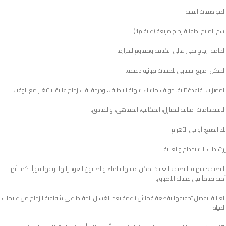
المواصفات الفنية:
اسم المنتج: طفاية زجاج مربعة (علبة م1).
الخامة: زجاج نقي عالي الكثافة ومقاوم للحرارة.
الشكل: مربع انسيابي بلمسات نهائية دقيقة.
المميزات: قاعدة ثابتة، حواف ملساء سهلة التنظيف، ودرجة نقاء زجاج عالية لا تتغير مع الوقت.
الاستخدامات: مثالية للمنازل، المكاتب، المقاهي، والفنادق.
بلد الصنع: أواني الأهرام.
إرشادات الاستخدام والعناية:
التنظيف: سهلة التنظيف للغاية؛ يمكن غسلها بالماء والصابون ليعود إليها بريقها فوراً، كما أنها
آمنة تماماً في غسالة الأطباق.
العناية: يفضل تجفيفها بقطعة قماش ناعمة بعد الغسيل للحفاظ على شفافية الزجاج من علامات
المياه.