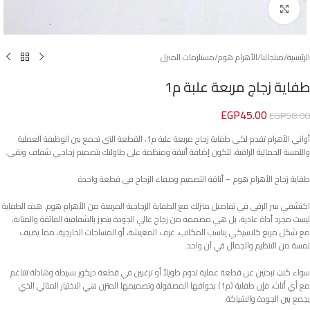
Click to enlarge
الرئيسية
/
منتجاتنا
/
الأهرام هوم
/
مستلزمات المنزل
طفاية زجاج مربعة علبة م1
EGP
45.00
EGP
58.00
أواني الأهرام تقدم لكي طفاية زجاج مربعة علبة م1، القطعة التي تجمع بين الوظيفة العملية
واللمسة الجمالية الراقية، لتكون إضافة أنيقة ومنظمة على طاولتك بتصميم زجاجي شفاف ونقي.
طفاية زجاج الأهرام هوم – أناقة التصميم وصفاء الزجاج في قطعة واحدة
اكتشفي سر الرقي في تفاصيل منزلك مع الطفاية الزجاجية المربعة من الأهرام هوم. هذه الطفاية
ليست مجرد أداة عادية، بل هي مصممة من زجاج عالي الجودة يتميز بالشفافية الفائقة والمتانة،
مع شكل مربع كلاسيكي يناسب المكاتب، غرف المعيشة، أو المساحات الخارجية، مما يضيف
لمسة من التنظيم والجمال في آن واحد.
سواء كنتِ تبحثين عن قطعة عملية تدوم طويلاً أو ترغبين في قطعة ديكور بسيطة وهادئة تتناغم
مع أي أثاث، فإن طفاية (م1) بحوافها المصقولة وتصميمها المتزن هي الاختيار المثالي الذي
يجمع بين الجودة والشياكة.