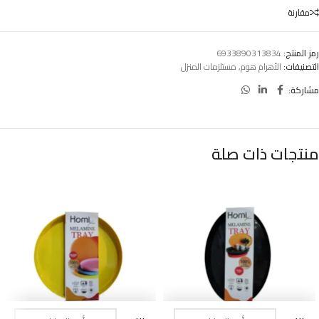
مقارنة
رمز المنتج:
6933890313834
التصنيفات:
الأهرام هوم
,
مستلزمات المنزل
مشاركة:
منتجات ذات صلة