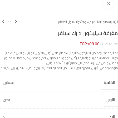
Click to enlarge
الرئيسية
/
منتجاتنا
/
الأهرام هوم
/
أدوات تناول الطعام
مغرفة سيليكون دارك سيلفر
EGP
108.00
EGP
141.00
“مغرفة مصنوعة من السليكون مثالية للإستخدام داخل أواني الطهي الجرانيت و السيراميك مع
حواف ناعمة تسمح بسهولة الرفع بأقل مجهود مع مقبض ناعم و ملمس مريح كما انه مقاوم
للخدش و امن في الإستخدام علي جميع أنواع أسطح الأواني
متوفرعبدد من الألوان المميزة التي تناسب كل المطابخ العصرية البيج و الدارك سيلفر و لون المينت “
الخامة
سيليكون
اللون
فضي
اليد
بيد