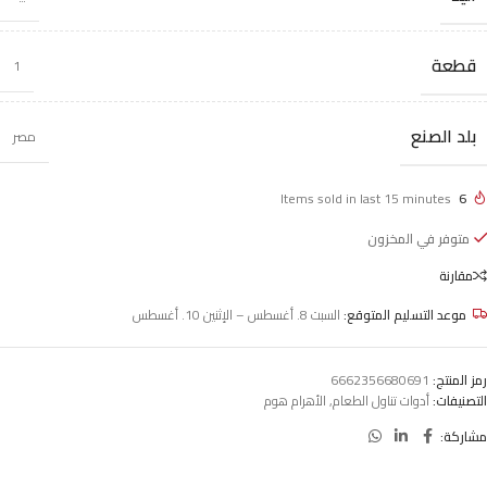
قطعة
1
بلد الصنع
مصر
Items sold in last 15 minutes
6
متوفر في المخزون
مقارنة
موعد التسليم المتوقع:
السبت 8. أغسطس – الإثنين 10. أغسطس
رمز المنتج:
6662356680691
التصنيفات:
أدوات تناول الطعام
,
الأهرام هوم
مشاركة: