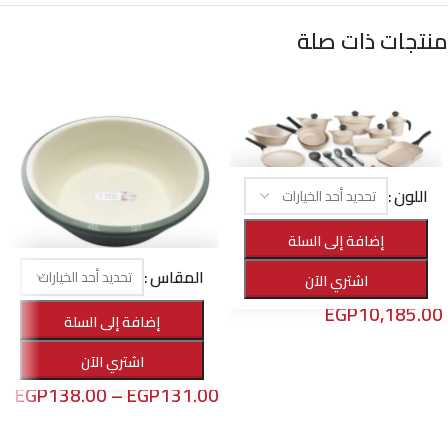
منتجات ذات صلة
اللون
-25%
طقم الأهرام هوم برايم جرانيت 22 قطعة
إضافة إلى السلة
الأهرام هوم
,
أواني الطهي
,
الأفضل مبيعا
المقاس
اشتري الآن
EGP
13,650.00
EGP
10,185.00
-23%
إضافة إلى السلة
وعاء غسيل بلاستيك
تحديد أحد الخيارات
اشتري الآن
الأهرام هوم
,
مستلزمات المنزل
EGP
138.00
–
EGP
131.00
تحديد أحد الخيارات