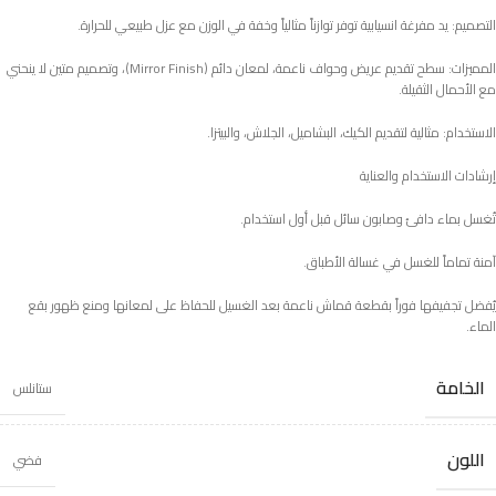
التصميم: يد مفرغة انسيابية توفر توازناً مثالياً وخفة في الوزن مع عزل طبيعي للحرارة.
المميزات: سطح تقديم عريض وحواف ناعمة، لمعان دائم (Mirror Finish)، وتصميم متين لا ينحني
مع الأحمال الثقيلة.
الاستخدام: مثالية لتقديم الكيك، البشاميل، الجلاش، والبيتزا.
إرشادات الاستخدام والعناية
تُغسل بماء دافئ وصابون سائل قبل أول استخدام.
آمنة تماماً للغسل في غسالة الأطباق.
يُفضل تجفيفها فوراً بقطعة قماش ناعمة بعد الغسيل للحفاظ على لمعانها ومنع ظهور بقع
الماء.
الخامة
ستانلس
اللون
فضي