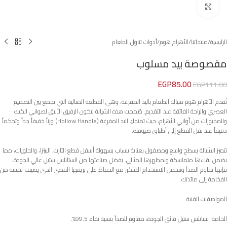
Click to enlarge
الرئيسية
/
منتجاتنا
/
الأهرام هوم
/
أدوات تناول الطعام
مقصوصة بيد مسلوب
EGP
85.00
EGP
111.00
تُقدم الأهرام هوم شيالة الطعام باليد المفرغة، وهي القطعة المثالية التي تجمع بين التصميم
العصري والراحة الفائقة عند التقديم. صُممت هذه الشيالة لتكون الرفيق الأنيق لصواني الكيك
والمخبوزات من أواني الأهرام، حيث تمنحكِ اليد المفرغة (Hollow Handle) وزناً خفيفاً جداً وتحكماً
دقيقاً عند نقل القطع إلى أطباق ضيوفك.
تتميز الشيالة بسطح واسع ومصقول بعناية ينساب بسهولة أسفل قطع التارت، البيتزا، والحلويات، مما
يضمن بقاءها متماسكة وبمظهرها المثالي. بفضل صناعتها من الستانلس ستيل عالي الجودة،
فإنها تقاوم الصدأ وتتحمل الاستخدام المتكرر مع الحفاظ على بريقها الفضي الذي يضيف لمسة من
الفخامة إلى مائدتك.
المواصفات الفنية
الخامة: ستانلس ستيل فائق الجودة، مقاوم للصدأ بنسبة نقاء 99.5%.