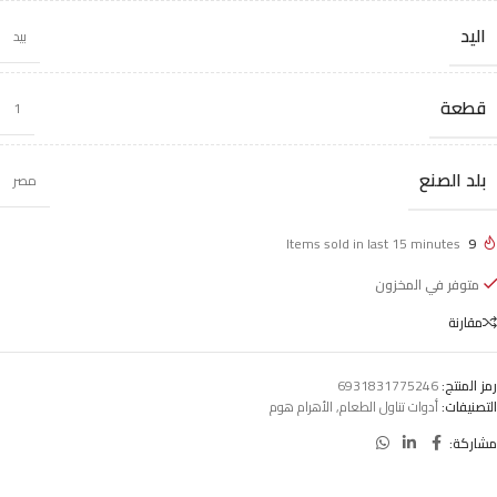
اليد
بيد
قطعة
1
بلد الصنع
مصر
Items sold in last 15 minutes
9
متوفر في المخزون
مقارنة
رمز المنتج:
6931831775246
التصنيفات:
أدوات تناول الطعام
,
الأهرام هوم
مشاركة: