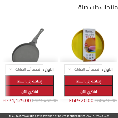
منتجات ذات صلة
اللون
اللون
-23%
-23%
إضافة إلى السلة
إضافة إلى السلة
صينية تقديم ميلامين دائرية
مقلاية كريب
اشتري الآن
اشتري الآن
الأهرام هوم
,
منتجات التقديم
الأهرام هوم
,
أواني الطهي
EGP
1,125.00
EGP
320.00
EGP
1,462.00
EGP
416.00
تحديد أحد الخيارات
تحديد أحد الخيارات
AL AHRAM COOKWARE
© 2026 POWERED BY
POINTERS ENTERPRISES
- TAX ID: 202-471-462