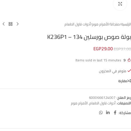
Click to enlarge
الرئيسية
/
منتجاتنا
/
الأهرام هوم
/
أدوات تناول الطعام
بولة صوص بورسلين K236P1 – 134
EGP
29.00
EGP
37.00
Items sold in last 15 minutes
9
متوفر في المخزون
مقارنة
رمز المنتج:
6000666124007
التصنيفات:
أدوات تناول الطعام
,
الأهرام هوم
مشاركة: