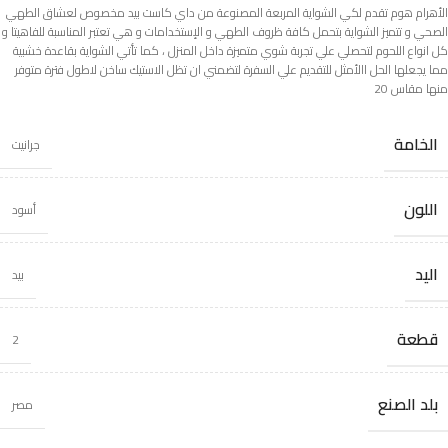
الأهرام هوم تقدم لكي الشواية المربعة المصنوعة من داي كاست بيد مخصوص لعشاق الطهي
الصحي و تتميز الشواية بتحمل كافة ظروف الطهي و الإستخدامات و هي تعتبر المناسبة للفاهيتا و
كل انواع اللحوم لتحصلي علي تجربة شوي متميزة داخل المنزل ، كما تأتي الشواية بقاعدة خشبية
مما يجعلها الحل االأمثل للتقديم علي السفرة لتضمني ان تظل الاستيك ساخن لاطول فترة متوفر
منها مقاس 20
الخامة
جرانيت
اللون
أسود
اليد
بيد
قطعة
2
بلد الصنع
مصر