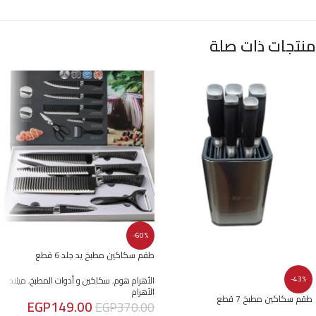
منتجات ذات صلة
-60%
طقم سكاكين مطبخ يد جلد 6 قطع
الأهرام هوم
,
سكاكين و أدوات المطبخ
,
ميلاد
-43%
الأهرام
طقم سكاكين مطبخ 7 قطع
EGP
149.00
EGP
370.00