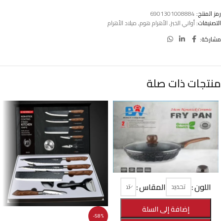
رمز المنتج:
6901301008884
التصنيفات:
أواني الخبز
,
الأهرام هوم
,
ميلاد الأهرام
مشاركة:
منتجات ذات صلة
اللون
المقاس
-29%
ووك جرانيت BW بالغطا A.H
إضافة إلى السلة
-58%