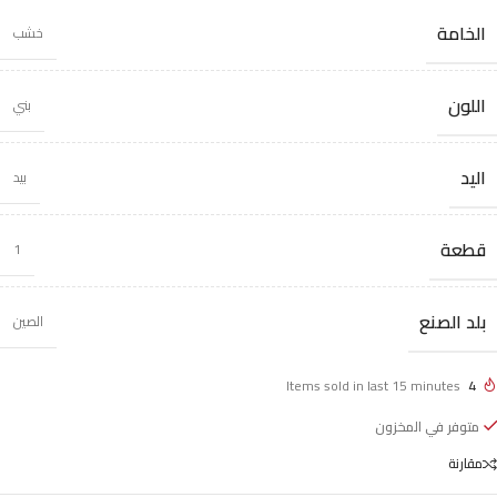
الخامة
خشب
اللون
بني
اليد
بيد
قطعة
1
بلد الصنع
الصين
Items sold in last 15 minutes
4
متوفر في المخزون
مقارنة