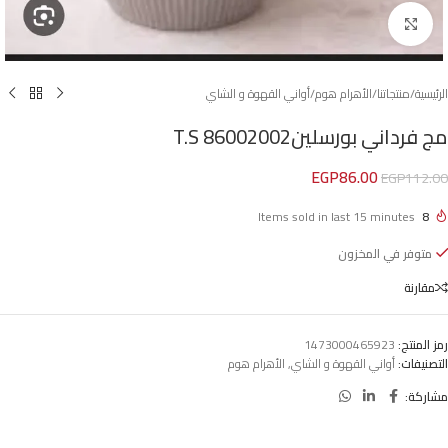
Click to enlarge
الرئيسية
/
منتجاتنا
/
الأهرام هوم
/
أواني القهوة و الشاي
مج فرداني بورسلينT.S 86002002
EGP
86.00
EGP
112.00
Items sold in last 15 minutes
8
متوفر في المخزون
مقارنة
رمز المنتج:
1473000465923
التصنيفات:
أواني القهوة و الشاي
,
الأهرام هوم
مشاركة: