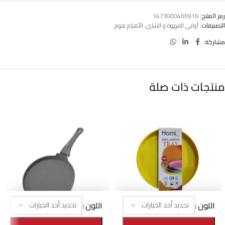
رمز المنتج:
1473000465916
التصنيفات:
أواني القهوة و الشاي
,
الأهرام هوم
مشاركة:
منتجات ذات صلة
اللون
اللون
-23%
-23%