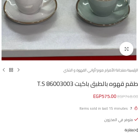
Click to enlarge
الرئيسية
/
منتجاتنا
/
الأهرام هوم
/
أواني القهوة و الشاي
طقم قهوه بالطبق باكيت T.S 86003003
EGP
575.00
EGP
748.00
Items sold in last 15 minutes
7
متوفر في المخزون
مقارنة