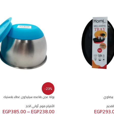
-23%
 بيضاوي
بولة عجن بقاعده سيليكون غطاء بلاستيك
تقديم
الأهرام هوم
,
أواني الخبز
EGP
385.00
–
EGP
238.00
EGP
293.