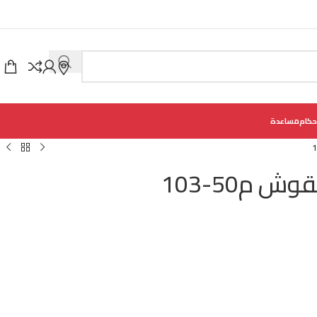
حكام
مساعدة
م50-103