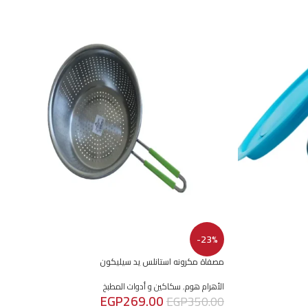
-23%
مصفاة مكرونه استانلس يد سيليكون
الأهرام هوم
,
سكاكين و أدوات المطبخ
EGP
269.00
EGP
350.00