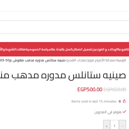
نا
فروعنا
الوكلاء و الموزعين
تفعيل الضمان
اتصل بنا
نبذة عننا
سياسة الخصوصية
مقالات
الشروط والأ
الرئيسية
/
منتجاتنا
/
الأهرام هوم
/
منتجات التقديم
/
صينيه ستانلس مدوره مدهب منقوش م50-103
صينيه ستانلس مدوره مدهب منقوش 
EGP
500.00
EGP
650.00
Items sold in last 15 minutes
8
متوفر في المخزون
+
-