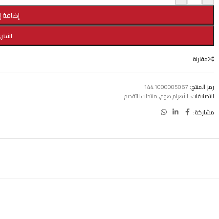
إضافة إ
اشتري
مقارنة
رمز المنتج:
1441000005067
التصنيفات:
الأهرام هوم
,
منتجات التقديم
مشاركة: