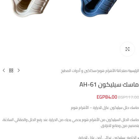
Click to enlarge
الرئيسية
/
منتجاتنا
/
الأهرام هوم
/
سكاكين و أدوات المطبخ
ماسك سيليكون AH-61
EGP
84.00
EGP
117.00
ماسك حلل سيليكون عازل للحرارة – الأهرام هوم
ماسك الحلل السيليكون من الأهرام هوم يحمي يديك من الحرارة عند رفع الحلل والمقالي الساخنة،
بتصميم مرن ومانع للانزلاق.
• الخامة: سيليكون غذائي آمن عازل للحرارة