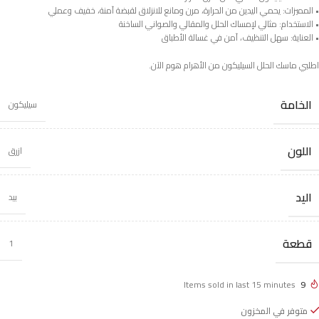
• المميزات: يحمي اليدين من الحرارة، مرن ومانع للانزلاق لقبضة آمنة، خفيف وعملي
• الاستخدام: مثالي لإمساك الحلل والمقالي والصواني الساخنة
• العناية: سهل التنظيف، آمن في غسالة الأطباق
اطلبي ماسك الحلل السيليكون من الأهرام هوم الآن.
الخامة
سيليكون
اللون
ازرق
اليد
بيد
قطعة
1
Items sold in last 15 minutes
9
متوفر في المخزون