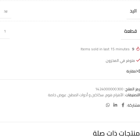
اليد
بيد
قطعة
1
Items sold in last 15 minutes
9
متوفر في المخزون
مقارنة
رمز المنتج:
1424000000300
التصنيفات:
الأهرام هوم
,
سكاكين و أدوات المطبخ
,
عروض خاصة
مشاركة:
منتجات ذات صلة