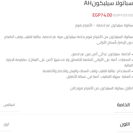
سباتولا سيليكونAH
EGP
74.00
EGP
103.00
سباتولا سيليكون غير لاصقة – الأهرام هوم
سباتولا السيليكون من الأهرام هوم بخامة سيليكون مرنة غير لاصقة، مثالية لتقليب وقلب الطعام
دون الإضرار بأسطح الأواني.
• الخامة: سيليكون غذائي آمن مرن غير لاصق
• المميزات: آمنة على الأواني المانعة للالتصاق ولا تخدشها (آمن على التيفال)، مقاومة للحرارة
العالية
• الاستخدام: مثالية لتقليب وقلب السمك والبيض والخضار والأطعمة
• العناية: سهلة التنظيف، آمنة في غسالة الأطباق
اطلبي سباتولا السيليكون من الأهرام هوم الآن.
الخامة
استانلس
اللون
ازرق