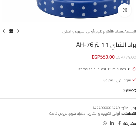
Click to enlarge
الرئيسية
/
منتجاتنا
/
الأهرام هوم
/
أواني القهوة و الشاي
براد الشاي 1.1 لتر AH-76
EGP
553.00
EGP
774.00
Items sold in last 15 minutes
8
متوفر في المخزون
مقارنة
رمز المنتج:
1474000001449
التصنيفات:
أواني القهوة و الشاي
,
الأهرام هوم
,
عروض خاصة
مشاركة: